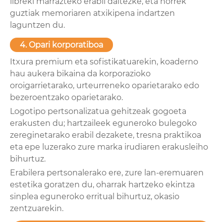
libreki marrazteko erabil daitezke, eta horrek
guztiak memoriaren atxikipena indartzen
laguntzen du.
4. Opari korporatiboa
Itxura premium eta sofistikatuarekin, koaderno
hau aukera bikaina da korporazioko
oroigarrietarako, urteurreneko oparietarako edo
bezeroentzako oparietarako.
Logotipo pertsonalizatua gehitzeak gogoeta
erakusten du; hartzaileek eguneroko bulegoko
zereginetarako erabil dezakete, tresna praktikoa
eta epe luzerako zure marka irudiaren erakusleiho
bihurtuz.
Erabilera pertsonalerako ere, zure lan-eremuaren
estetika goratzen du, oharrak hartzeko ekintza
sinplea eguneroko erritual bihurtuz, okasio
zentzuarekin.