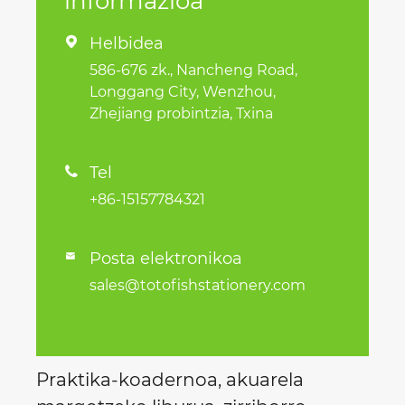
informazioa
Helbidea

586-676 zk., Nancheng Road,
Longgang City, Wenzhou,
Zhejiang probintzia, Txina
Tel

+86-15157784321
Posta elektronikoa

sales@totofishstationery.com
Praktika-koadernoa, akuarela