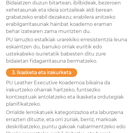
Bidaiatzen duzun bitartean, ibilbideak, bezeroen
xehetasunak eta ideia sortzaileak aldi berean
grabatzeko erabil dezakezu; erabilera anitzeko
erabilgarritasunak hainbat koaderno eraman
behar izatearen zama murrizten du.
PU larruzko estalkiak urarekiko erresistentzia leuna
eskaintzen du, barruko orriak euritik edo
ustekabeko isurietatik babesten ditu zure
bidaietan fidagarritasuna bermatzeko.
3. Ikasketa eta irakurketa
PU Leather Executive Koadernoa bikaina da
irakurtzeko oharrak hartzeko, funtsezko
kontzeptuak antolatzeko eta ikasketa ordutegiak
planifikatzeko.
Orrialde lerrokatuek kategorizazioa eta laburpena
errazten dituzte, eta orri zuriak, berriz, markoak
deskribatzeko, puntu gakoak nabarmentzeko edo