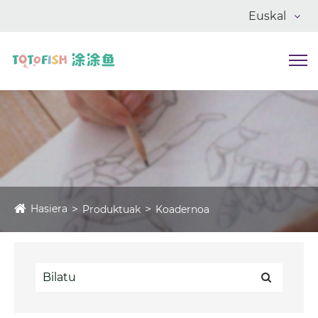
Euskal
Hasiera
Produktuak
Koadernoa