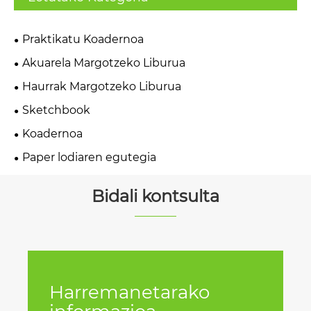
Praktikatu Koadernoa
Akuarela Margotzeko Liburua
Haurrak Margotzeko Liburua
Sketchbook
Koadernoa
Paper lodiaren egutegia
Bidali kontsulta
Harremanetarako