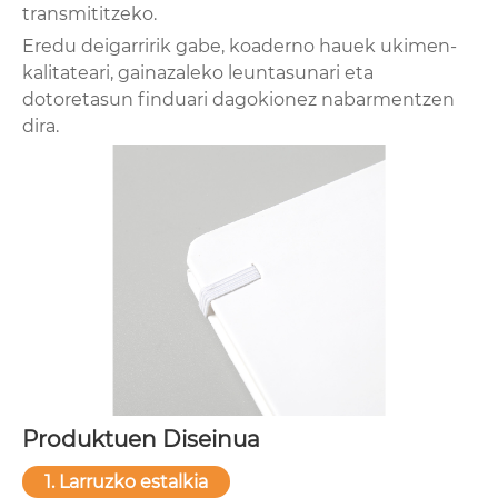
transmititzeko.
Eredu deigarririk gabe, koaderno hauek ukimen-
kalitateari, gainazaleko leuntasunari eta
dotoretasun finduari dagokionez nabarmentzen
dira.
Produktuen Diseinua
1. Larruzko estalkia