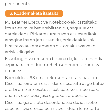
pertsonentzat.
2. Koadernaketa itsatsita
PU Leather Executive Notebook-ek itsatsitako
lotura-teknika bat erabiltzen du, segurua eta
garbia dena. Bizkarrezurra zuzen eta estetikoki
atsegina izaten jarraitzen du, orrialdeak leunki
biratzeko aukera ematen du, orriak askatzeko
arriskurik gabe.
Eskulangintza orokorra bikaina da, kalitate handia
azpimarratzen duen xehetasunei arreta zorrotza
emanez.
Barrualdeak 98 orrialdeko kontaketa zabala du.
Diseinua lerro-orri estandarrez osatuta dago batez
ere, bi orri zuriz osatuta, bat-bateko zirriborroak,
oharrak edo ideia-jasa egiteko aproposak.
Diseinua garbia eta desordenatua da, idazteko
esperientzia erosoa bermatzen duen lerro-tarte