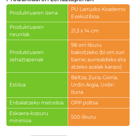
PU Larruzko Koaderno
Produktuaren izena
Exekutiboa
Produktuaren
21,3 x 14 cm
neurriak
98 orri liburu
Produktuaren
bakoitzeko (bi orri zuri
zehaztapenak
barne; aurrealdeko eta
atzeko azalak kanpo)
Beltza, Zuria, Gorria,
Estiloa
Urdin Argia, Urdin
Iluna
Enbalatzeko metodoa
OPP poltsa
Eskaera-kopuru
500 liburu
minimoa