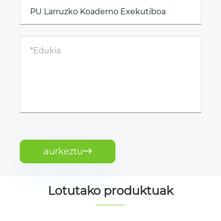
aurkeztu

Lotutako produktuak