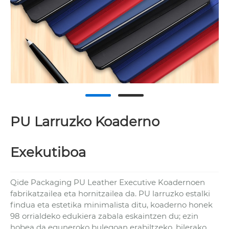
PU Larruzko Koaderno
Exekutiboa
Qide Packaging PU Leather Executive Koadernoen
fabrikatzailea eta hornitzailea da. PU larruzko estalki
findua eta estetika minimalista ditu, koaderno honek
98 orrialdeko edukiera zabala eskaintzen du; ezin
hobea da eguneroko bulegoan erabiltzeko, bilerako