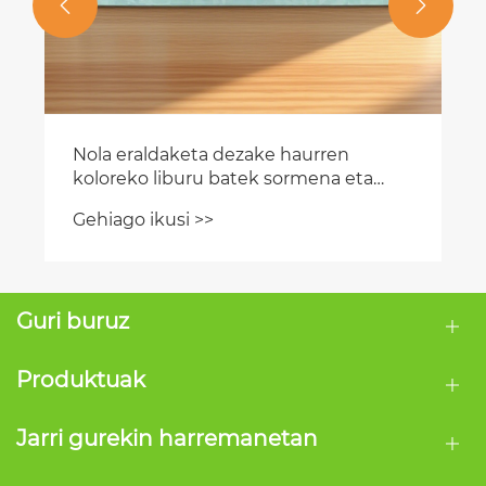


Guri buruz
Produktuak
Jarri gurekin harremanetan