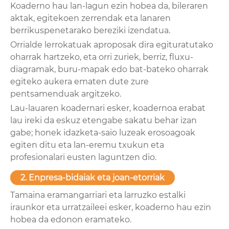
Koaderno hau lan-lagun ezin hobea da, bileraren
aktak, egitekoen zerrendak eta lanaren
berrikuspenetarako bereziki izendatua.
Orrialde lerrokatuak aproposak dira egituratutako
oharrak hartzeko, eta orri zuriek, berriz, fluxu-
diagramak, buru-mapak edo bat-bateko oharrak
egiteko aukera ematen dute zure
pentsamenduak argitzeko.
Lau-lauaren koadernari esker, koadernoa erabat
lau ireki da eskuz etengabe sakatu behar izan
gabe; honek idazketa-saio luzeak erosoagoak
egiten ditu eta lan-eremu txukun eta
profesionalari eusten laguntzen dio.
2. Enpresa-bidaiak eta joan-etorriak
Tamaina eramangarriari eta larruzko estalki
iraunkor eta urratzaileei esker, koaderno hau ezin
hobea da edonon eramateko.