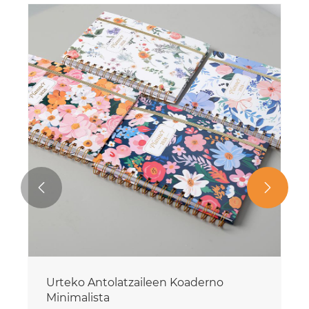


Bilera Profesionalen Koadernoa
Gehiago ikusi >>