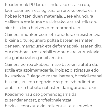
Koadernoak PU larruz landutako estalkia du,
leuntasunaren eta egituraren arteko oreka ezin
hobea lortzen duen materiala. Bere ehundura
delikatua eta leuna da ukitzeko, eta sofistikazio-
aire bat dario hartzen den momentuan.
Gainera, iraunkortasun eta urradura erresistentzia
bikaina ditu; egunero poltsa batean eramaten
denean, marradurak eta deformazioak jasaten ditu,
eta denbora luzez erabili ondoren ere kurruskaria
eta garbia izaten jarraitzen du.
Gainera, zorroa akabera mate batekin tratatu da,
sotila eta azpimarragarria, inoiz ez distiratsua edo
itxurazkoa. Bulegoko mahai batean, hitzaldi-mahai
batean jarri edo negozio-ezarpen ezberdinetan
erabili, ezin hobeto nahasten da ingurunearekin.
Koaderno hau oso gomendagarria da
zuzendarientzat, profesionalentzat,
hezitzaileentzat, ekintzaileentzat eta antzeko