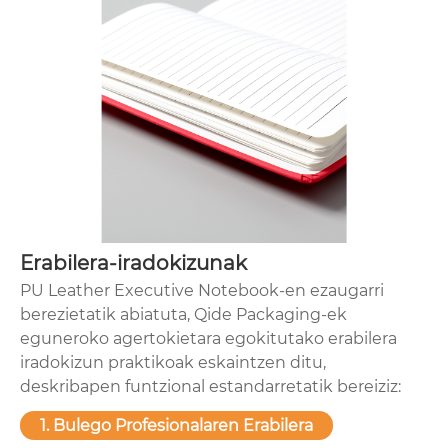
Erabilera-iradokizunak
PU Leather Executive Notebook-en ezaugarri
berezietatik abiatuta, Qide Packaging-ek
eguneroko agertokietara egokitutako erabilera
iradokizun praktikoak eskaintzen ditu,
deskribapen funtzional estandarretatik bereiziz:
1. Bulego Profesionalaren Erabilera