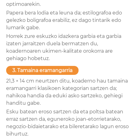
optimoarekin.
Papera bera lodia eta leuna da; estilografoa edo
gelezko boligrafoa erabiliz, ez dago tintarik edo
lumarik gabe.
Horrek zure eskuzko idazkera garbia eta garbia
izaten jarraitzen duela bermatzen du,
koadernoaren ukimen-kalitate orokorra are
gehiago hobetuz.
3. Tamaina eramangarria
21,3 × 14 cm neurtzen ditu, koaderno hau tamaina
eramangarri klasikoen kategorian sartzen da;
nahikoa handia da eduki asko sartzeko, gehiegi
handitu gabe.
Esku batean eroso sartzen da eta poltsa batean
erraz sartzen da, eguneroko joan-etorrietarako,
negozio-bidaietarako eta bileretarako lagun eroso
bihurtuz.