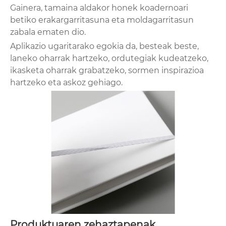
Gainera, tamaina aldakor honek koadernoari
betiko erakargarritasuna eta moldagarritasun
zabala ematen dio.
Aplikazio ugaritarako egokia da, besteak beste,
laneko oharrak hartzeko, ordutegiak kudeatzeko,
ikasketa oharrak grabatzeko, sormen inspirazioa
hartzeko eta askoz gehiago.
Produktuaren zehaztapenak