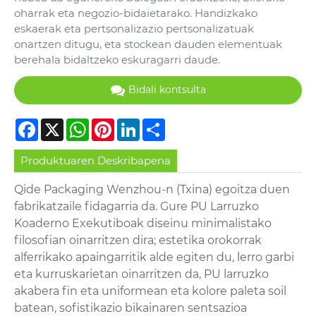
oharrak eta negozio-bidaietarako. Handizkako
eskaerak eta pertsonalizazio pertsonalizatuak
onartzen ditugu, eta stockean dauden elementuak
berehala bidaltzeko eskuragarri daude.
Bidali kontsulta
Facebook
X
WhatsApp
Pinterest
LinkedIn
Share
Produktuaren Deskribapena
Qide Packaging Wenzhou-n (Txina) egoitza duen
fabrikatzaile fidagarria da. Gure PU Larruzko
Koaderno Exekutiboak diseinu minimalistako
filosofian oinarritzen dira; estetika orokorrak
alferrikako apaingarritik alde egiten du, lerro garbi
eta kurruskarietan oinarritzen da, PU larruzko
akabera fin eta uniformean eta kolore paleta soil
batean, sofistikazio bikainaren sentsazioa