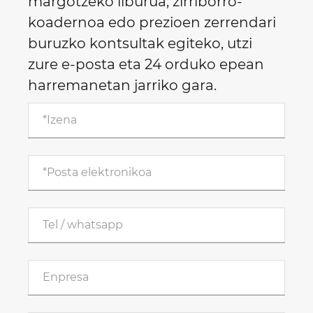
margotzeko liburua, zirriborro-
koadernoa edo prezioen zerrendari
buruzko kontsultak egiteko, utzi
zure e-posta eta 24 orduko epean
harremanetan jarriko gara.