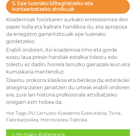
5. Epe luzerako biltegiratzeko eta
kontserbatzeko aholkuak
Koadernoak horixkaren aurkako erresistentea den
paper lodia eta kalitate handikoa du, eta aproposa
da erregistro garrantzitsuak epe luzerako
gordetzeko.
Erabili ondoren, itxi koadernoa irmo eta gorde
ezazu laua presio handiak estalkia tolestu edo
tolestu ez dadin, horrela larruzko gainazala leun eta
kurruskaria mantenduz.
Diseinu orokorra klasikoa eta betikoa da; estetikoki
atsegina izaten jarraitzen du urteak erabili ondoren
ere, zure lan-historia profesionala artxibatzeko
oroigarri ezin hobea da.
Hot Tags: PU Larruzko Koaderno Exekutiboa, Txina,
Fabrikatzailea, Hornitzailea, Fabrika
Lotutako Kategoria